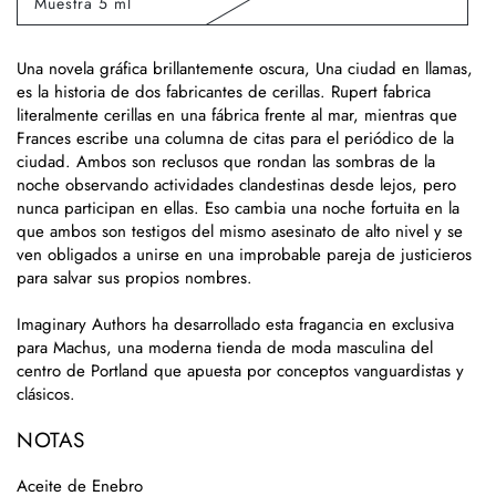
Muestra 5 ml
no
Variante
disponible
agotada
o
no
Una novela gráfica brillantemente oscura, Una ciudad en llamas,
disponible
es la historia de dos fabricantes de cerillas. Rupert fabrica
literalmente cerillas en una fábrica frente al mar, mientras que
Frances escribe una columna de citas para el periódico de la
ciudad. Ambos son reclusos que rondan las sombras de la
noche observando actividades clandestinas desde lejos, pero
nunca participan en ellas. Eso cambia una noche fortuita en la
que ambos son testigos del mismo asesinato de alto nivel y se
ven obligados a unirse en una improbable pareja de justicieros
para salvar sus propios nombres.
Imaginary Authors ha desarrollado esta fragancia en exclusiva
para Machus, una moderna tienda de moda masculina del
centro de Portland que apuesta por conceptos vanguardistas y
clásicos.
NOTAS
Aceite de Enebro