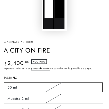
IMAGINARY AUTHORS
A CITY ON FIRE
2,400
Precio
.00
AGOTADO
$
regular
Impuesto incluido. Los
gastos de envío
se calculan en la pantalla de pago.
TAMAÑO
50 ml
Variante
agotada
o
Muestra 2 ml
no
Variante
disponible
agotada
o