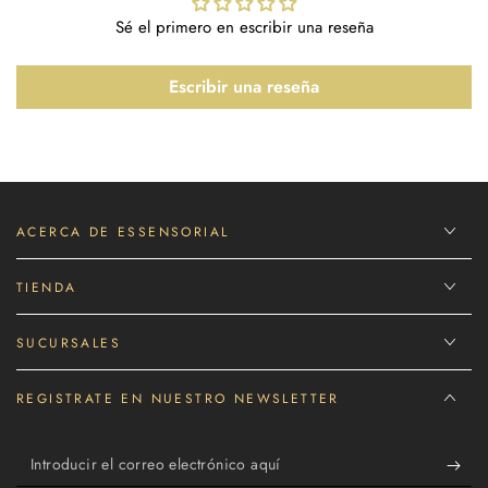
Sé el primero en escribir una reseña
Escribir una reseña
ACERCA DE ESSENSORIAL
TIENDA
SUCURSALES
REGISTRATE EN NUESTRO NEWSLETTER
Introducir