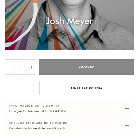
Cantidad
AGOTADO
Reducir
Aumentar
cantidad
cantidad
para
para
A
A
FINALIZAR COMPRA
City
City
On
On
INFORMACIÓN DE TU COMPRA
Fire
Fire
Envío gratuito · Muestras · MSI · Click & Collect
ENTREGA ESTIMADA DE TU PEDIDO
Consulta las fechas calculadas automáticamente