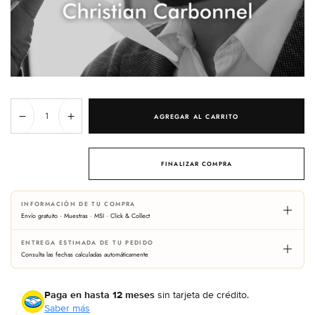
Cantidad
AGREGAR AL CARRITO
Reducir
Aumentar
cantidad
cantidad
para
para
Cacique
Cacique
FINALIZAR COMPRA
INFORMACIÓN DE TU COMPRA
Envío gratuito · Muestras · MSI · Click & Collect
ENTREGA ESTIMADA DE TU PEDIDO
Consulta las fechas calculadas automáticamente
Paga en hasta 12 meses
sin tarjeta de crédito.
Saber más