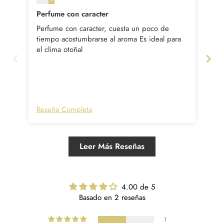
Perfume con caracter
Perfume con caracter, cuesta un poco de
Est
tiempo acostumbrarse al aroma Es ideal para
gus
el clima otoñal
dif
muj
er
woo
un 
a e
Reseña Completa
Re
tie
ole
he
Car
Leer Más Reseñas
4.00 de 5
Basado en 2 reseñas
1