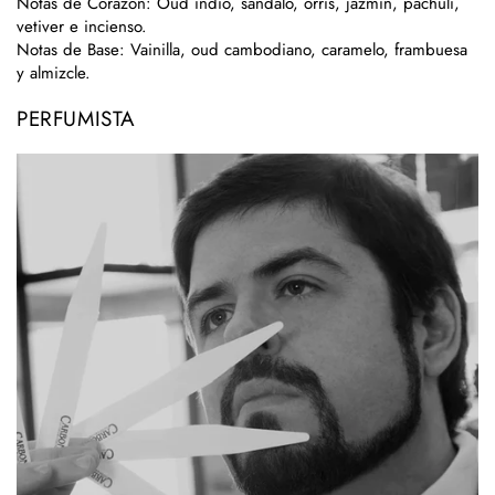
Notas de Corazón
: Oud indio, sándalo, orris, jazmín, pachuli,
vetiver e incienso.
Notas de Base
: Vainilla, oud cambodiano, caramelo, frambuesa
y almizcle.
PERFUMISTA