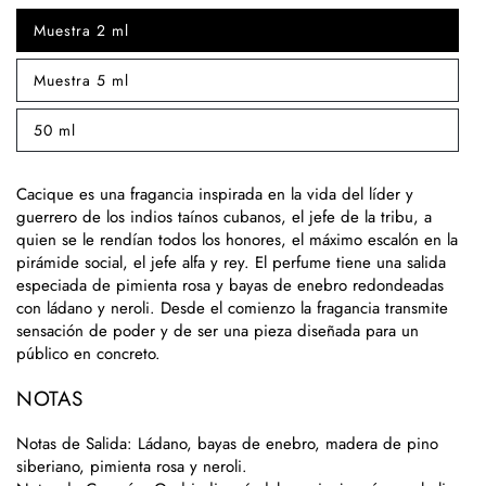
Muestra 2 ml
Variante
agotada
o
Muestra 5 ml
no
Variante
disponible
agotada
o
50 ml
no
Variante
disponible
agotada
o
no
Cacique es una fragancia inspirada en la vida del líder y
disponible
guerrero de los indios taínos cubanos, el jefe de la tribu, a
quien se le rendían todos los honores, el máximo escalón en la
pirámide social, el jefe alfa y rey. El perfume tiene una salida
especiada de pimienta rosa y bayas de enebro redondeadas
con ládano y neroli. Desde el comienzo la fragancia transmite
sensación de poder y de ser una pieza diseñada para un
público en concreto.
NOTAS
Notas de Salida
: Ládano, bayas de enebro, madera de pino
siberiano, pimienta rosa y neroli.