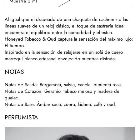
Muestra 2 ml
no
Variante
disponible
agotada
o
no
Al igual que el drapeado de una chaqueta de cachemir o las
disponible
líneas suaves de un reloj clásico, el toque de sastrería ideal
encuentra el equilibrio entre la comodidad y el estilo.
Honeyed Tobacco & Oud captura la sensación del máximo lujo:
El tiempo.
Inspirado en la sensación de relajarse en un sofá de cuero
marroquí blanco artesanal envejecido mientras disfruta.
NOTAS
Notas de Salida
: Bergamota, salvia, canela, pimienta rosa.
Notas de Corazón
: Geranio, tabaco meloso y madera de
guaiac.
Notas de Base
: Ámbar seco, cuero, ládano, café y oud.
PERFUMISTA