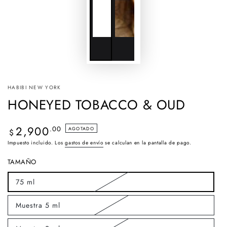
HABIBI NEW YORK
HONEYED TOBACCO & OUD
2,900
Precio
.00
AGOTADO
$
regular
Impuesto incluido. Los
gastos de envío
se calculan en la pantalla de pago.
TAMAÑO
75 ml
Variante
agotada
o
Muestra 5 ml
no
Variante
disponible
agotada
o