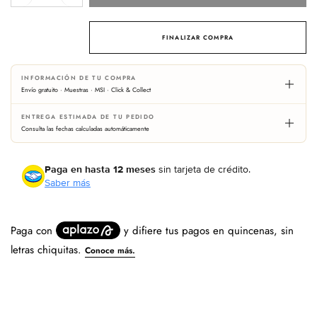
cantidad
cantidad
para
para
Honeyed
Honeyed
FINALIZAR COMPRA
Tobacco
Tobacco
&amp;
&amp;
INFORMACIÓN DE TU COMPRA
Oud
Oud
Envío gratuito · Muestras · MSI · Click & Collect
ENTREGA ESTIMADA DE TU PEDIDO
Consulta las fechas calculadas automáticamente
Paga en hasta 12 meses
sin tarjeta de crédito.
Saber más