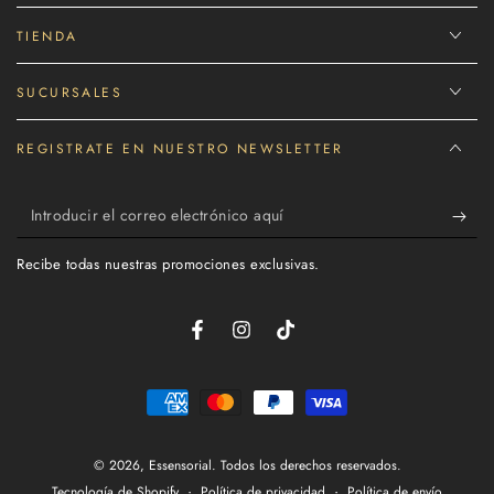
TIENDA
SUCURSALES
REGISTRATE EN NUESTRO NEWSLETTER
Introducir
el
Recibe todas nuestras promociones exclusivas.
correo
electrónico
Facebook
Instagram
TikTok
aquí
Métodos
de
© 2026,
Essensorial
. Todos los derechos reservados.
pago
Política de privacidad
Política de envío
Tecnología de Shopify