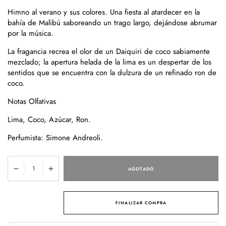
no
Himno al verano y sus colores. Una fiesta al atardecer en la
disponible
bahía de Malibú saboreando un trago largo, dejándose abrumar
por la música.
La fragancia recrea el olor de un Daiquiri de coco sabiamente
mezclado; la apertura helada de la lima es un despertar de los
sentidos que se encuentra con la dulzura de un refinado ron de
coco.
Notas Olfativas
Lima, Coco, Azúcar, Ron.
Perfumista: Simone Andreoli.
Cantidad
AGOTADO
Reducir
Aumentar
cantidad
cantidad
para
para
Malibú
Malibú
FINALIZAR COMPRA
Party
Party
in
in