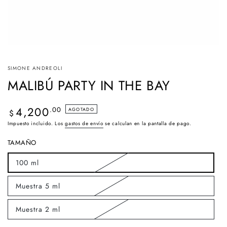
SIMONE ANDREOLI
MALIBÚ PARTY IN THE BAY
4,200
Precio
.00
AGOTADO
$
regular
Impuesto incluido. Los
gastos de envío
se calculan en la pantalla de pago.
TAMAÑO
100 ml
Variante
agotada
o
Muestra 5 ml
no
Variante
disponible
agotada
o
Muestra 2 ml
no
Variante
disponible
agotada
o