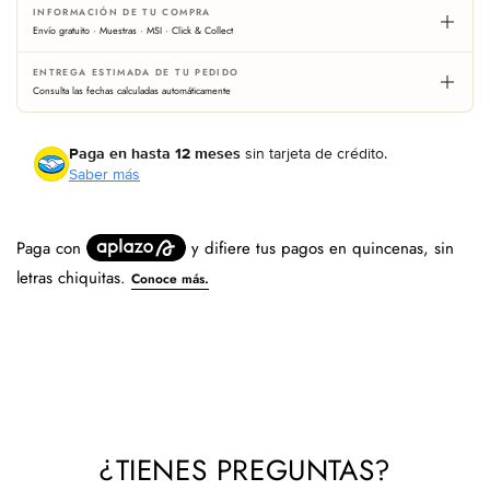
INFORMACIÓN DE TU COMPRA
the
the
Envío gratuito · Muestras · MSI · Click & Collect
Bay
Bay
ENTREGA ESTIMADA DE TU PEDIDO
Consulta las fechas calculadas automáticamente
Paga en hasta 12 meses
sin tarjeta de crédito.
Saber más
¿TIENES PREGUNTAS?